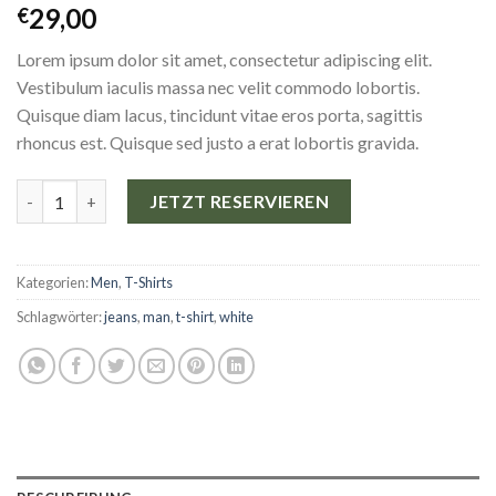
Bewertet
4
29,00
€
mit
4.00
von 5,
Lorem ipsum dolor sit amet, consectetur adipiscing elit.
basierend
auf
Vestibulum iaculis massa nec velit commodo lobortis.
Kundenbewertungen
Quisque diam lacus, tincidunt vitae eros porta, sagittis
rhoncus est. Quisque sed justo a erat lobortis gravida.
Osaka Entry Tee Superdry Menge
JETZT RESERVIEREN
Kategorien:
Men
,
T-Shirts
Schlagwörter:
jeans
,
man
,
t-shirt
,
white