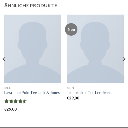
ÄHNLICHE PRODUKTE
Neu
MEN
MEN
Lawrance Polo Tee Jack & Jones
Jeansmaker Tee Lee Jeans
€
29,00
Bewertet
€
29,00
mit
4.50
von 5