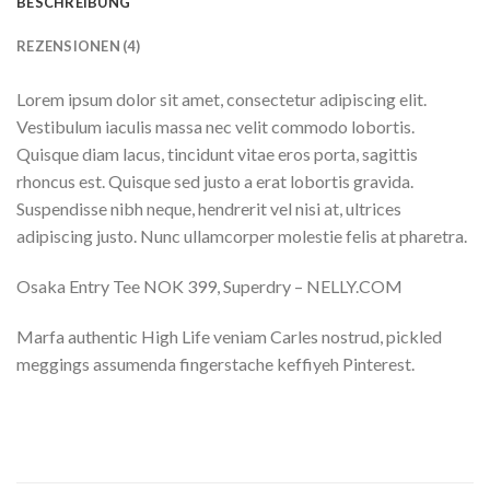
BESCHREIBUNG
REZENSIONEN (4)
Lorem ipsum dolor sit amet, consectetur adipiscing elit.
Vestibulum iaculis massa nec velit commodo lobortis.
Quisque diam lacus, tincidunt vitae eros porta, sagittis
rhoncus est. Quisque sed justo a erat lobortis gravida.
Suspendisse nibh neque, hendrerit vel nisi at, ultrices
adipiscing justo. Nunc ullamcorper molestie felis at pharetra.
Osaka Entry Tee NOK 399, Superdry – NELLY.COM
Marfa authentic High Life veniam Carles nostrud, pickled
meggings assumenda fingerstache keffiyeh Pinterest.