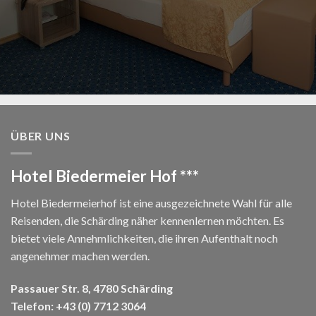
ÜBER UNS
Hotel Biedermeier Hof ***
Hotel Biedermeierhof ist eine ausgezeichnete Wahl für alle
Reisenden, die Schärding näher kennenlernen möchten. Es
bietet viele Annehmlichkeiten, die ihren Aufenthalt noch
angenehmer machen werden.
Passauer Str. 8, 4780 Schärding
Telefon:
+43 (0) 7712 3064