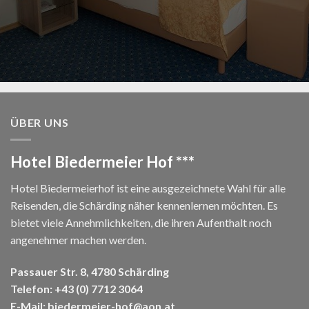
ÜBER UNS
Hotel Biedermeier Hof ***
Hotel Biedermeierhof ist eine ausgezeichnete Wahl für alle
Reisenden, die Schärding näher kennenlernen möchten. Es
bietet viele Annehmlichkeiten, die ihren Aufenthalt noch
angenehmer machen werden.
Passauer Str. 8, 4780 Schärding
Telefon:
+43 (0) 7712 3064
E-Mail:
biedermeier-hof@aon.at