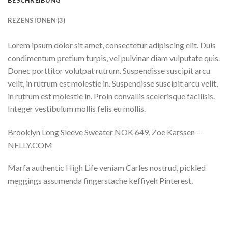
REZENSIONEN (3)
Lorem ipsum dolor sit amet, consectetur adipiscing elit. Duis
condimentum pretium turpis, vel pulvinar diam vulputate quis.
Donec porttitor volutpat rutrum. Suspendisse suscipit arcu
velit, in rutrum est molestie in. Suspendisse suscipit arcu velit,
in rutrum est molestie in. Proin convallis scelerisque facilisis.
Integer vestibulum mollis felis eu mollis.
Brooklyn Long Sleeve Sweater NOK 649, Zoe Karssen –
NELLY.COM
Marfa authentic High Life veniam Carles nostrud, pickled
meggings assumenda fingerstache keffiyeh Pinterest.