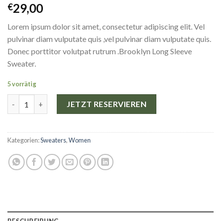
Bewertet
3
29,00
€
mit
4.00
von 5,
Lorem ipsum dolor sit amet, consectetur adipiscing elit. Vel
basierend
auf
pulvinar diam vulputate quis ,vel pulvinar diam vulputate quis.
Kundenbewertungen
Donec porttitor volutpat rutrum .Brooklyn Long Sleeve
Sweater.
5 vorrätig
Brooklyn Long Sleeve Sweater Menge
JETZT RESERVIEREN
Kategorien:
Sweaters
,
Women
BESCHREIBUNG