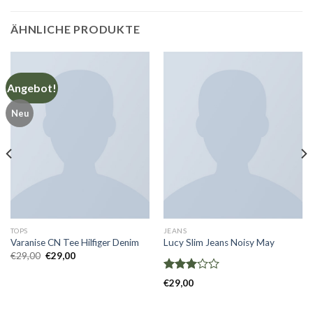
ÄHNLICHE PRODUKTE
Angebot!
Neu
TOPS
JEANS
Varanise CN Tee Hilfiger Denim
Lucy Slim Jeans Noisy May
Ursprünglicher
Aktueller
€
29,00
€
29,00
Preis
Preis
war:
ist:
Bewertet
€29,00
€29,00.
€
29,00
mit
3.00