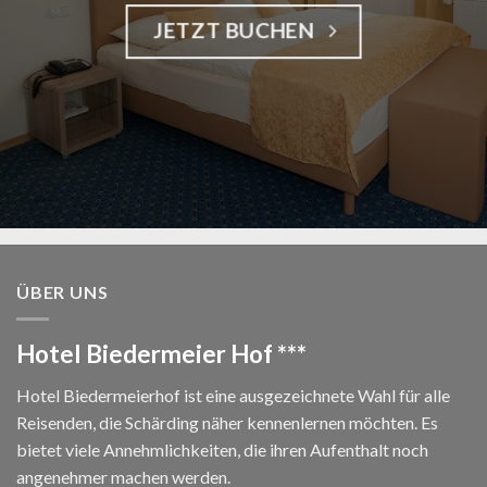
JETZT BUCHEN
ÜBER UNS
Hotel Biedermeier Hof ***
Hotel Biedermeierhof ist eine ausgezeichnete Wahl für alle
Reisenden, die Schärding näher kennenlernen möchten. Es
bietet viele Annehmlichkeiten, die ihren Aufenthalt noch
angenehmer machen werden.